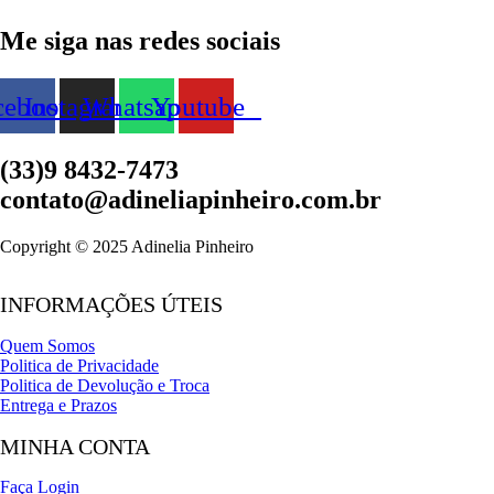
Me siga nas redes sociais
cebook
Instagram
Whatsapp
Youtube
(33)9 8432-7473
contato@adineliapinheiro.com.br
Copyright © 2025 Adinelia Pinheiro
INFORMAÇÕES ÚTEIS
Quem Somos
Politica de Privacidade
Politica de Devolução e Troca
Entrega e Prazos
MINHA CONTA
Faça Login