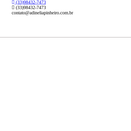
(33)98432-7473
(33)98432-7473
contato@adineliapinheiro.com.br