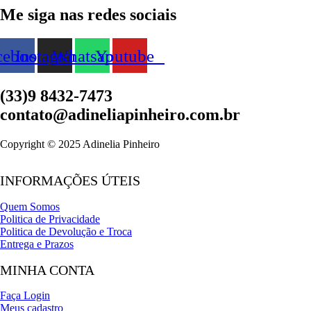
Me siga nas redes sociais
cebook
Instagram
Whatsapp
Youtube
(33)9 8432-7473
contato@adineliapinheiro.com.br
Copyright © 2025 Adinelia Pinheiro
INFORMAÇÕES ÚTEIS
Quem Somos
Politica de Privacidade
Politica de Devolução e Troca
Entrega e Prazos
MINHA CONTA
Faça Login
Meus cadastro