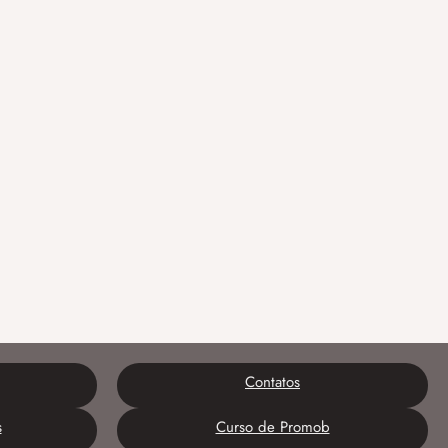
Contatos
s
Curso de Promob