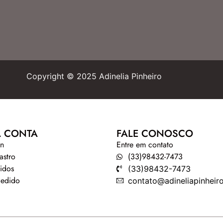
Copyright © 2025 Adinelia Pinheiro
 CONTA
FALE CONOSCO
in
Entre em contato
astro
(33)98432-7473
idos
(33)98432-7473
Pedido
contato@adineliapinheir