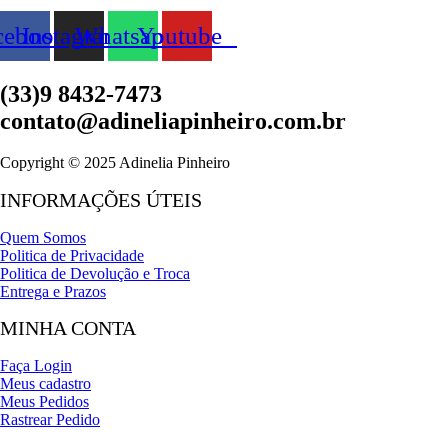
cebook
Instagram
Whatsapp
Youtube
(33)9 8432-7473
contato@adineliapinheiro.com.br
Copyright © 2025 Adinelia Pinheiro
INFORMAÇÕES ÚTEIS
Quem Somos
Politica de Privacidade
Politica de Devolução e Troca
Entrega e Prazos
MINHA CONTA
Faça Login
Meus cadastro
Meus Pedidos
Rastrear Pedido