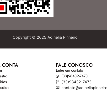
Copyright © 2025 Adinelia Pinheiro
 CONTA
FALE CONOSCO
in
Entre em contato
astro
(33)98432-7473
idos
(33)98432-7473
Pedido
contato@adineliapinheir