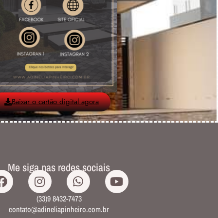
Baixar o cartão digital agora
Me siga nas redes sociais
(33)9 8432-7473
contato@adineliapinheiro.com.br