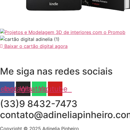
Baixar o cartão digital agora
Me siga nas redes sociais
cebook
Instagram
Whatsapp
Youtube
(33)9 8432-7473
contato@adineliapinheiro.co
Copyright © 2025 Adinelia Pinheiro