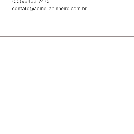
(33)98432-7473
contato@adineliapinheiro.com.br