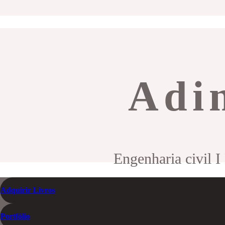
Adin
Engenharia civil I
Adquirir Livros
Portfólio