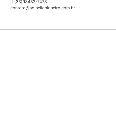
(33)98432-7473
contato@adineliapinheiro.com.br