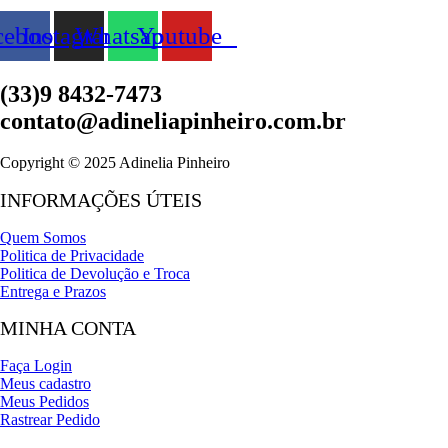
cebook
Instagram
Whatsapp
Youtube
(33)9 8432-7473
contato@adineliapinheiro.com.br
Copyright © 2025 Adinelia Pinheiro
INFORMAÇÕES ÚTEIS
Quem Somos
Politica de Privacidade
Politica de Devolução e Troca
Entrega e Prazos
MINHA CONTA
Faça Login
Meus cadastro
Meus Pedidos
Rastrear Pedido