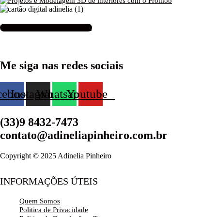
Baixar o cartão digital agora
Me siga nas redes sociais
cebook
Instagram
Whatsapp
Youtube
(33)9 8432-7473
contato@adineliapinheiro.com.br
Copyright © 2025 Adinelia Pinheiro
INFORMAÇÕES ÚTEIS
Quem Somos
Politica de Privacidade