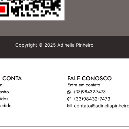
Copyright © 2025 Adinelia Pinheiro
 CONTA
FALE CONOSCO
in
Entre em contato
astro
(33)98432-7473
idos
(33)98432-7473
Pedido
contato@adineliapinheir