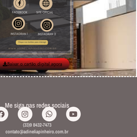
Baixar o cartão digital agora
Me siga nas redes sociais
(33)9 8432-7473
contato@adineliapinheiro.com.br