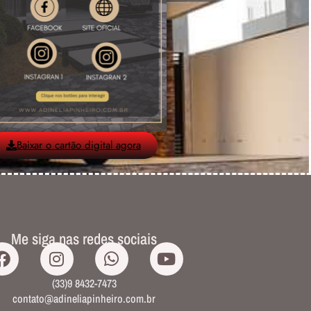
Baixar o cartão digital agora
Me siga nas redes sociais
(33)9 8432-7473
contato@adineliapinheiro.com.br