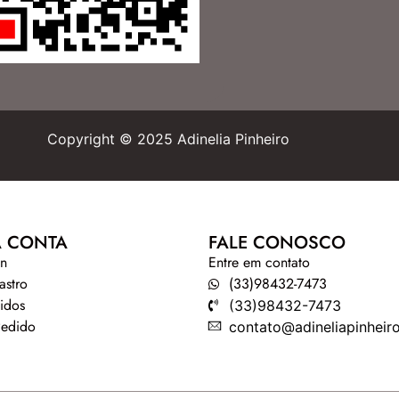
Copyright © 2025 Adinelia Pinheiro
 CONTA
FALE CONOSCO
in
Entre em contato
astro
(33)98432-7473
idos
(33)98432-7473
Pedido
contato@adineliapinheir