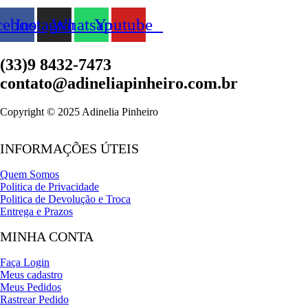
cebook
Instagram
Whatsapp
Youtube
(33)9 8432-7473
contato@adineliapinheiro.com.br
Copyright © 2025 Adinelia Pinheiro
INFORMAÇÕES ÚTEIS
Quem Somos
Politica de Privacidade
Politica de Devolução e Troca
Entrega e Prazos
MINHA CONTA
Faça Login
Meus cadastro
Meus Pedidos
Rastrear Pedido